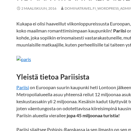
2 MAALISKUUN, 2016
DOMINATRAVEL.FI_WORDPRESS_ADMI
Kukapa ei olisi haaveillut viikonloppureissusta Euroopan, 
koko maailman romanttimisimpaan kaupunkiin!
Pariisi
on
kohde, joka sopiikin erinomaisesti vastarakastuneille, m
muunlaisille matkaajille, kuten perheellisille tai taiteen yst
Yleistä tietoa Pariisista
Pariisi
on Euroopan suurin kaupunki heti Lontoon jälkeen
Metropolialueella asuu yhteensä reilut 12 miljoonaa asuk
keskustassakin yli 2 miljoonaa. Kesäisin kadut täyttyvät tu
joten väentungosta on odotettavissa kiireisimpinä kausi
Pariisin alueella vierailee
jopa 45 miljoonaa turistia!
Pariisi sijaitsee Pohjois-Ranskassa ja sen ilmasto on sen