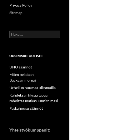
Privacy Policy
Sitemap
Haku:
UUSIMMAT UUTISET
UNO säännöt
Miten pelataan
Backgammonia?
Urheilun huumaa ulkomailla
Kahdeksan fiksua tapaa
rahoittaa matkasuunnitelmasi
Paskahousu säännöt
Yhteistyökumppanit: