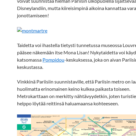
voivat suunnistaa hieman Pariisin ulkopuolella sijaitseva
Disneylandiin, mutta kiireisimpinä aikoina kannattaa var
jonottamiseen!
Taidetta voi ihastella tietysti tunnetussa museossa Louvre
pääsee näkemään itse Mona Lisan! Nykytaidetta voi käy
katsomassa
Pompidou
-keskuksessa, joka on aivan Pariisi
keskustassa.
Vinkkinä Pariisiin suunnistaville, että Pariisin metro on 
huolimatta erinomainen keino kulkea paikasta toiseen.
Metrokarttaan on merkitty nähtävyydetkin, joten turisti
helppo löytää reittinsä haluamaansa kohteeseen.