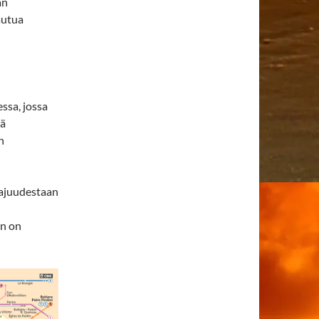
an
autua
ssa, jossa
dä
n
laajuudestaan
en on