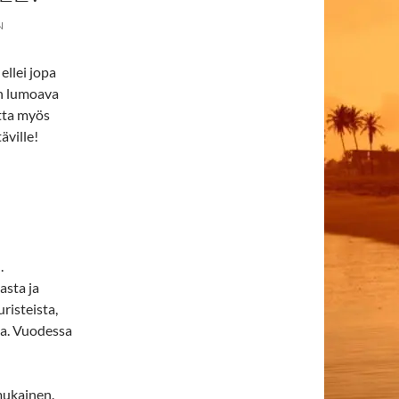
N
ellei jopa
 lumoava
utta myös
äville!
.
asta ja
risteista,
na. Vuodessa
 mukainen.