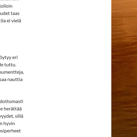
olloin
audet taas
la ei vielä
öytyy eri
le tuttu.
onumentteja,
 saa nauttia
ehdottomasti
ue herättää
yydet, sillä
on hyvin
apsiperheet