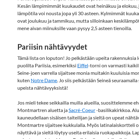
Kesän lämpimimmät kuukaudet ovat heinäkuu ja elokuu, j
lämpötila voi nousta jopa yli 30 asteen. Kylmimmät kuuk
ovat joulukuu ja tammikuu, mutta silloinkaan keskilämpöti
mene aivan miinuksille vaan pysyy 2,5 asteen tienoilla.
Pariisin nähtävyydet
Tämä lista on loputon! Jo pelkästään upeita rakennuksia l
puolilta Pariisia, esimerkiksi
Eiffel
-torni on varmasti kaikil
Seine-joen varrella sijaitsee monia muitakin kuuluisia m
kuten
Notre Dame
. Jo siis pelkästään Seineä seuraamalla
upeista nähtävyyksistä!
Jos mieli tekee seikkailla muilla alueilla, suosittelemme 
Montmartren aluetta ja
Sacré-Coeur
-basilikakirkkoa. Al
kauneudellaan sisäisen taiteilijan ja sieltä on upeat nähtäv
Montmartre sijaitsee kukkulalla. Myös latinalaiskortteli 
näyttävä ja sieltä löytyy useita erilaisia ruokapaikkoja. L