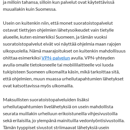
ja milloin tahansa, silloin kun palvelut ovat käytettävissä
muuallakin kuin Suomessa.
Usein on kuitenkin niin, että monet suoratoistopalvelut
ostavat tiettyjen ohjelmien lähetysoikeudet vain tietylle
alueelle, kuten esimerkiksi Suomeen, ja tämän vuoksi
suoratoistopalvelut eivät voi näyttää ohjelmia maan rajojen
ulkopuolella. Nämä maarajoitukset on kuitenkin mahdollisuus
ohittaa esimerkiksi
VPN-palvelun
avulla. VPN-yhteyden
avulla omalle tietokoneelle tai mobiililaitteelle voi luoda
tukipisteen Suomeen ulkomailta käsin, mikä tarkoittaa sitä,
että ohjelmien, muun muassa urheilutapahtumien lähetykset
ovat katsottavissa myös ulkomailla.
Maksullisten suoratoistopalveluiden lisäksi
urheilutapahtumien livelähetyksiä on usein mahdollista
seurata muillakin urheiluun erikoistuneilla vihjesivustoilla
sekä erilaisilla, jo ylempänä mainituilla vedonlyöntisivustoilla.
Tämän tyyppiset sivustot striimaavat lähetyksiä usein