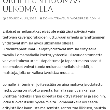
ULKOMAILLA
8 TOUKOKUUN, 2023
DOMINATRAVEL.FI_WORDPRESS_ADMIN
Erilaiset urheilumatkat eivät ole enää tänä päivänä vain
tiettyjen kaveriporukoiden juttu, vaan urheilu ja fanittaminen
yhdistävät ihmisiä myös ulkomailla ollessa.
Urheilutapahtumat- ja lajit yhdistävät ihmisiä erityisellä
tavalla. Lomamatkalla koettu, yhteenkuuluvuuden tunnetta
vahvasti tukeva urheilutapahtuma ja tapahtumassa saadut
kokemukset voivat tuoda mukanaan sellaisia hetkiä ja
muistoja, joita on vaikea tavoittaa muualla.
Lomalle lähteminen jo itsessään on aina mukava ja odotettu
hetki. Loma on irtiotto arjesta: lomalla saa luvan kanssa
unohtaa hetkeksi arjen kiireet ja keskittyä itseensä ja asioihin,
jotka tuovat itselle hyvää mieltä. Lomamatkalla voi saada
erityistä iloa kauniista maisemista, rentoutua liikkuen, nauttia