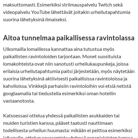
maksuttomasti. Esimerkiksi striimauspalvelu Twitch sekä
videopalvelu YouTube lähettävät joitakin urheilutapahtumia
suorina lähetyksinä ilmaiseksi.
Aitoa tunnelmaa paikallisessa ravintolassa
Ulkomailla lomaillessa kannattaa aina tutustua myös
paikallisten ravintoloiden tarjontaan. Monet suosituista
lomakohteista ovat niin sanotusti urheilukaupunkeja, joissa
erilaisia urheilutapahtumia paitsi järjestetään, myös näytetään
suorina lähetyksinä aktiivisesti paikallisissa ravintoloissa ja
kahviloissa. Vinkkejä parhaisiin ravintoloihin voi etsiä netistä
googlaamalla tai tiedustella esimerkiksi oman hotellin
vastaanotosta.
Katsoessasi ottelua yhdessä paikallisten asukkaiden tai
muiden turistien kanssa, pääset taatusti nauttimaan
todellisesta urheilun huumasta: mikään ei peittoa esimerkiksi
jalkapallo-ottelun seuraamista yhdessä espanjalaisten kanssa