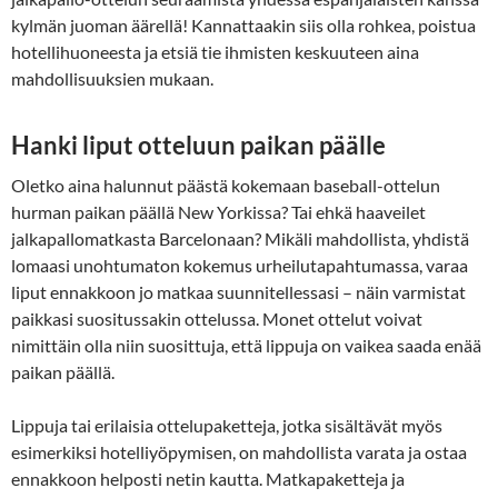
kylmän juoman äärellä! Kannattaakin siis olla rohkea, poistua
hotellihuoneesta ja etsiä tie ihmisten keskuuteen aina
mahdollisuuksien mukaan.
Hanki liput otteluun paikan päälle
Oletko aina halunnut päästä kokemaan baseball-ottelun
hurman paikan päällä New Yorkissa? Tai ehkä haaveilet
jalkapallomatkasta Barcelonaan? Mikäli mahdollista, yhdistä
lomaasi unohtumaton kokemus urheilutapahtumassa, varaa
liput ennakkoon jo matkaa suunnitellessasi – näin varmistat
paikkasi suositussakin ottelussa. Monet ottelut voivat
nimittäin olla niin suosittuja, että lippuja on vaikea saada enää
paikan päällä.
Lippuja tai erilaisia ottelupaketteja, jotka sisältävät myös
esimerkiksi hotelliyöpymisen, on mahdollista varata ja ostaa
ennakkoon helposti netin kautta. Matkapaketteja ja