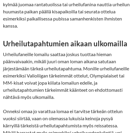
kylmää juomaa rantatuolissa tai urheilufanina nauttia urheilun
huumasta paikan päällä kisapaikoilla tai seurata ottelua
esimerkiksi paikallisessa pubissa samanhenkisten ihmisten
kanssa.
Urheilutapahtumien aikaan ulkomailla
Urheilufaneille lomailu saattaa joskus tuottaa hieman
päänvaivaakin, mikäli juuri oman loman aikana satutaan
järjestämään tärkeä urheilutapahtuma. Monille urheilufaneille
esimerkiksi Valioliigan tärkeimmät ottelut, Olympialaiset tai
MM-kisat voivat jopa kiilata lomailun edelle, ja
urheilutapahtumien tärkeimmät käänteet on ehdottomasti
nähtävä myös ulkomailla.
Onneksi omaa jo varattua lomaa ei tarvitse tärkeän ottelun
vuoksi siirtää, vaan on olemassa lukuisia keinoja pysyä
kärryillä tärkeistä urheilutapahtumista myös reissatessa.
Mikäli harrastat myös esimerkiksi urheiluvedonlyöntiä, voi