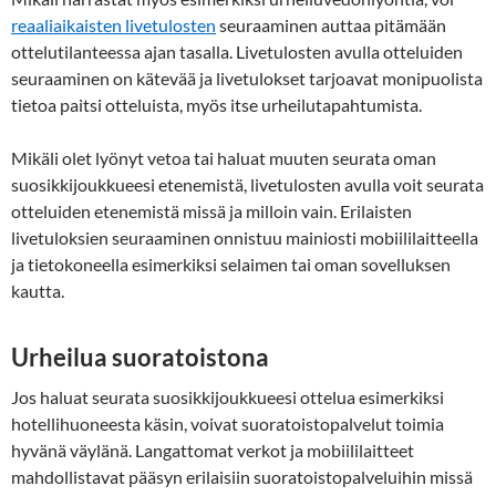
reaaliaikaisten livetulosten
seuraaminen auttaa pitämään
ottelutilanteessa ajan tasalla. Livetulosten avulla otteluiden
seuraaminen on kätevää ja livetulokset tarjoavat monipuolista
tietoa paitsi otteluista, myös itse urheilutapahtumista.
Mikäli olet lyönyt vetoa tai haluat muuten seurata oman
suosikkijoukkueesi etenemistä, livetulosten avulla voit seurata
otteluiden etenemistä missä ja milloin vain. Erilaisten
livetuloksien seuraaminen onnistuu mainiosti mobiililaitteella
ja tietokoneella esimerkiksi selaimen tai oman sovelluksen
kautta.
Urheilua suoratoistona
Jos haluat seurata suosikkijoukkueesi ottelua esimerkiksi
hotellihuoneesta käsin, voivat suoratoistopalvelut toimia
hyvänä väylänä. Langattomat verkot ja mobiililaitteet
mahdollistavat pääsyn erilaisiin suoratoistopalveluihin missä