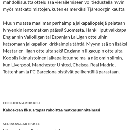
mahdollisuutta otteluissa vierailemiseen voi tiedustella hyvin
myös matkatoimistojen, kuten esimerkiksi Tjäreborgin kautta.
Muun muassa maailman parhaimpia jalkapallopelejä pelataan
lyhyenkin lentomatkan päässä Suomesta. Hanki liput vaikkapa
Englannin Valioliigan tai Espanjan La Ligan otteluihin
katsomaan jalkapallon kirkkaimpia tähtiä. Myynnissä on lisäksi
Mestarien liigan otteluita sekä Englannin liigacupin otteluita.
Koe siis ikimuistoinen jalkapallotunnelma ja näe omin silmin,
kun Liverpool, Manchester United, Chelsea, Real Madrid,
Tottenham ja FC Barcelona pistävät pelikentällä parastaan.
Artikkelien
EDELLINEN ARTIKKELI
selaus
Kahdeksan fiksua tapaa rahoittaa matkasuunnitelmasi
SEURAAVA ARTIKKELI