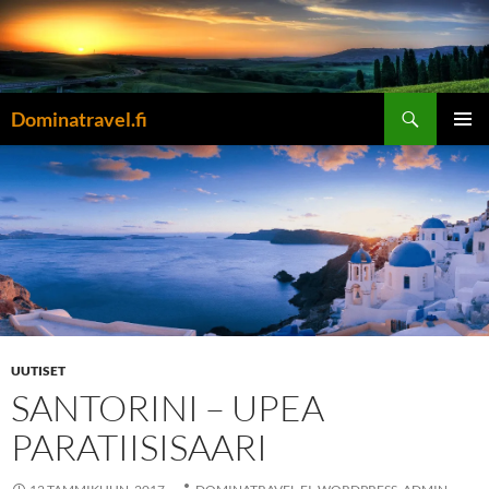
Siirry
sisältöön
Etsi
Dominatravel.fi
ENSISIJ
VALIKK
UUTISET
SANTORINI – UPEA
PARATIISISAARI