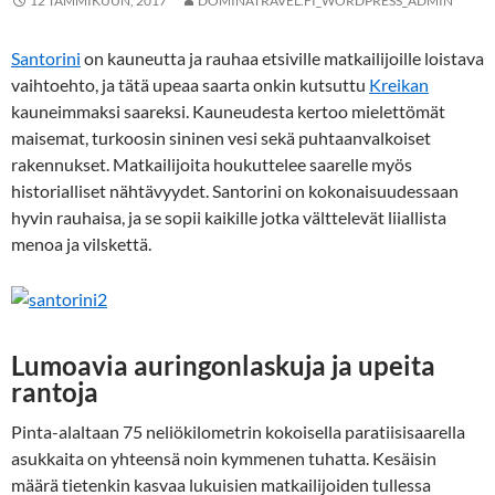
12 TAMMIKUUN, 2017
DOMINATRAVEL.FI_WORDPRESS_ADMIN
Santorini
on kauneutta ja rauhaa etsiville matkailijoille loistava
vaihtoehto, ja tätä upeaa saarta onkin kutsuttu
Kreikan
kauneimmaksi saareksi. Kauneudesta kertoo mielettömät
maisemat, turkoosin sininen vesi sekä puhtaanvalkoiset
rakennukset. Matkailijoita houkuttelee saarelle myös
historialliset nähtävyydet. Santorini on kokonaisuudessaan
hyvin rauhaisa, ja se sopii kaikille jotka välttelevät liiallista
menoa ja vilskettä.
Lumoavia auringonlaskuja ja upeita
rantoja
Pinta-alaltaan 75 neliökilometrin kokoisella paratiisisaarella
asukkaita on yhteensä noin kymmenen tuhatta. Kesäisin
määrä tietenkin kasvaa lukuisien matkailijoiden tullessa