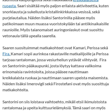
ruoasta.
Saari sisältää myös paljon erilaista aktiviteettia, kuten
snorklausta ja sukellusta kristallinkirkkaissa vesissä, sekä
purjelautailua. Näiden lisäksi Santorinilla pääsee myös
patikoimaan muun muassa vuoristokylään tai antiikinaikaisille
raunioille. Myös taianomaiset auringonlaskut ovat suosittu
vetonaula tällä upealla saarella.
Saaren suosituimmat matkakohteet ovat Kamari, Perissa sekä
Fira.
Kamari sopii aurinkoa rakastaville matkailijoille ja Perissa
tarjoaa rantaloman, jossa vesiurheilun ystävät viihtyvät. Fira
on Santorinin pääkaupunki, josta löytyy kattava valikoima
erinomaisia ravintoloita, joissa pääsee nauttimaan
kreikkalaista ruokaa ja nauttimaan saaren upeista maisemista.
Näiden lisäksi Imerovigli sekä Firostefani ovat myös suosittuja
matkakohteita.
Santorini on siis loistava vaihtoehto, mikäli etsii ikimuistoista
rantalomaa ja upeita kulttuurielämyksiä. Tämä saari on myös