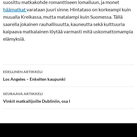
suosittu matkakohde romanttiseen lomailuun, ja monet
häämatkat
varataan juuri sinne. Hintataso on korkeampi kuin
muualla Kreikassa, mutta matalampi kuin Suomessa. Tällä
saarella jokainen rauhallisuutta, kauneutta sekä kulttuuria
kaipaava matkalainen löytää varmasti mitä uskomattomampia
elämyksiä.
Artikkelien
EDELLINEN ARTIKKELI
selaus
Los Angeles – Enkelten kaupunki
SEURAAVA ARTIKKELI
Vinkit matkailijoille Dubliniin, osa I