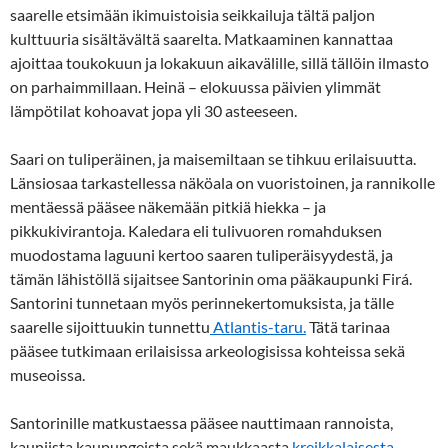
saarelle etsimään ikimuistoisia seikkailuja tältä paljon
kulttuuria sisältävältä saarelta. Matkaaminen kannattaa
ajoittaa toukokuun ja lokakuun aikavälille, sillä tällöin ilmasto
on parhaimmillaan. Heinä – elokuussa päivien ylimmät
lämpötilat kohoavat jopa yli 30 asteeseen.
Saari on tuliperäinen, ja maisemiltaan se tihkuu erilaisuutta.
Länsiosaa tarkastellessa näköala on vuoristoinen, ja rannikolle
mentäessä pääsee näkemään pitkiä hiekka – ja
pikkukivirantoja. Kaledara eli tulivuoren romahduksen
muodostama laguuni kertoo saaren tuliperäisyydestä, ja
tämän lähistöllä sijaitsee Santorinin oma pääkaupunki Firá.
Santorini tunnetaan myös perinnekertomuksista, ja tälle
saarelle sijoittuukin tunnettu
Atlantis-taru.
Tätä tarinaa
pääsee tutkimaan erilaisissa arkeologisissa kohteissa sekä
museoissa.
Santorinille matkustaessa pääsee nauttimaan rannoista,
kauniista kaupungeista sekä maukkaasta
kreikkalaisesta