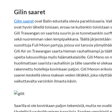
Gilin saaret
Gilin saaret
ovat Balin edustalla olevia paratiisisaaria. Va
ovat hyvin lähellä toisiaan, eroaa ne kuitenkin toisistaan 
Gili Trawangan on saarista suurin ja se tunnetaankin surf
sekä nuoremman väen lempipaikkana. Täällä järjestetään
suosittuja Full Moon partyja, joissa voi tanssia yömyöhää
Gili Air on Trawangan saarta hieman rauhallisempi ja tääl
upeita luksusvilloja myös häämatkalaisille. Gili Meno on 
huolimattaan saarista rauhallisin ja tälle saarelle ei oleka
rakennettu hotelleja kovinkaan paljon. Gili Menon erikoi
saaren keskellä oleva makean veden lätäkkö, joka näyttää
vaikuttavalta varsinkin ilmasta käsin.
Saarilla ei ole kovinkaan paljon tekemistä, mutta ne ovatk
täydellisiä rauhoittumisen tyyssijoja. Saarten ympäristö 