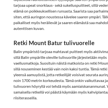
tarjoaa upeat snorklaus- sekä sukelluspuitteet, sillä vede
elämä on poikkeuksellisen runsasta. Saarista saa parha
siten, että auringon noustessa kävelee saaren ympäri. Täll
paikalliset myös heräilevät ja saaren elämästä saa mahdo
autenttisen kuvan.
Retki Mount Batur tulivuorelle
Balin ympäristö tarjoaa mahtavat puitteet myös aktiivimatk
sillä Balin ympärille oleville tulivuorille järjestetään myös
vaellusmatkoja. Suosituin näistä matkoista on retki Mount
sillä nouseminen kestää vain noin kaksi tuntia. Tämä retki
yleensä aamuyöstä, jotta retkeilijät voisivat seurata aur
noin 1700 metrin korkeudesta. Tämä onkin vaikuttavaa j
tulivuoren höyryllä voi tehdä myös aamiaiskananmunat. 
samaisella retkellä voi päästä käymään myös kahviplantaa
riisiterasseilla.