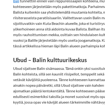
Bali
tunnettiin ennen vain reppureissaajien kohteena, mu
kohteeseen järjestetään myös pakettimatkoja. Parhaim
Balista kuitenkin saa yhdistelemällä muutamia kohteita, n
riisiterasseista paratiisisaariin. Valitettavan usein Balin 
sijoittuvatkin vain Kuta Beachin alueelle, joka ei turistiry
yökerhoineen anna sitä aidointa kuvaa Balista. Balihan it
myös rauhoittumisen mekka, osittain sen hindulaisen kul
vuoksi ja Balille järjestetään myös useita joogamatkoja.
tässä artikkelissa hieman läpi Balin alueen parhaimpia koh
Ubud – Balin kulttuurikeskus
Ubud sijaitsee Balin sisämaassa. Tämä onkin yksi suositu
Balin kohteista, sillä sen kauniit riisipellot, temppelit sek
vetävät kävijöitä puoleensa. Tänne kohteeseen kannattaa
ainakin nopea päiväretki, sillä Ubud sijaitsee vain kahden
ajomatkan päästä lentokentältä. Tänne kohteeseen pääse
edullisesti esimerkiksi taksilla ja monet suosivat myös op
kyytiä, jossa opas vie kävijät alueen tärkeimmille nähtävyy