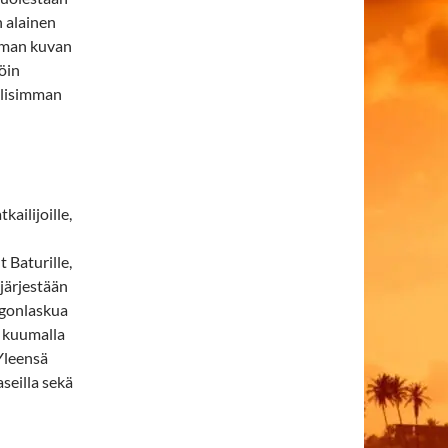
n alainen
imman kuvan
öin
llisimman
ailijoille,
 Baturille,
 järjestään
ingonlaskua
a kuumalla
Yleensä
seilla sekä