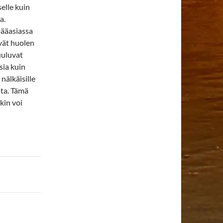
selle kuin
a.
ääasiassa
ävät huolen
uuluvat
sia kuin
nälkäisille
sta. Tämä
tkin voi