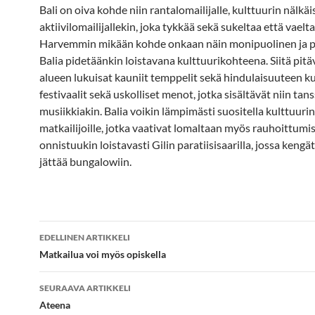
Bali on oiva kohde niin rantalomailijalle, kulttuurin nälkäi
aktiivilomailijallekin, joka tykkää sekä sukeltaa että vaelta
Harvemmin mikään kohde onkaan näin monipuolinen ja p
Balia pidetäänkin loistavana kulttuurikohteena. Siitä pit
alueen lukuisat kauniit temppelit sekä hindulaisuuteen k
festivaalit sekä uskolliset menot, jotka sisältävät niin tans
musiikkiakin. Balia voikin lämpimästi suositella kulttuurin 
matkailijoille, jotka vaativat lomaltaan myös rauhoittumi
onnistuukin loistavasti Gilin paratiisisaarilla, jossa kengä
jättää bungalowiin.
Artikkelien
EDELLINEN ARTIKKELI
selaus
Matkailua voi myös opiskella
SEURAAVA ARTIKKELI
Ateena