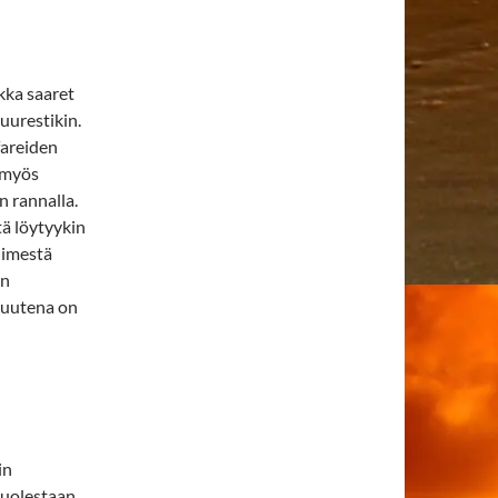
ikka saaret
suurestikin.
fareiden
 myös
n rannalla.
tä löytyykin
nimestä
an
suutena on
in
puolestaan