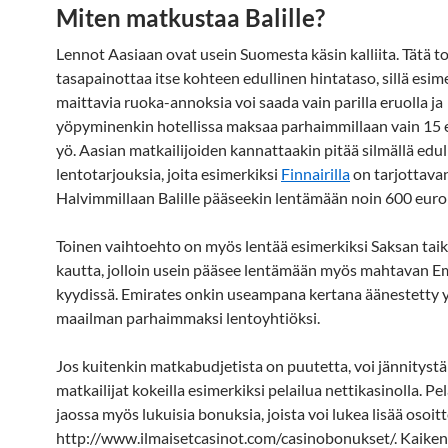
Miten matkustaa Balille?
Lennot Aasiaan ovat usein Suomesta käsin kalliita. Tätä to
tasapainottaa itse kohteen edullinen hintataso, sillä esim
maittavia ruoka-annoksia voi saada vain parilla eruolla ja
yöpyminenkin hotellissa maksaa parhaimmillaan vain 15 
yö. Aasian matkailijoiden kannattaakin pitää silmällä edull
lentotarjouksia, joita esimerkiksi
Finnairilla
on tarjottava
Halvimmillaan Balille pääseekin lentämään noin 600 eurol
Toinen vaihtoehto on myös lentää esimerkiksi Saksan tai
kautta, jolloin usein pääsee lentämään myös mahtavan E
kyydissä. Emirates onkin useampana kertana äänestetty 
maailman parhaimmaksi lentoyhtiöksi.
Jos kuitenkin matkabudjetista on puutetta, voi jännityst
matkailijat kokeilla esimerkiksi pelailua nettikasinolla. Pe
jaossa myös lukuisia bonuksia, joista voi lukea lisää osoit
http://www.ilmaisetcasinot.com/casinobonukset/. Kaiken