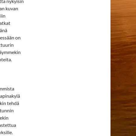
tta nykyisin
man kuvan
iin
matkat
sänä
sessään on
ttuurin
 Käymmekin
teita.
immista
ä apinakylä
kin tehdä
 tunnin
ekin
astettua
ksille.