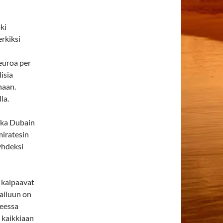
ki
erkiksi
euroa per
isia
naan.
la.
kka Dubain
miratesin
yhdeksi
ä kaipaavat
lailuun on
teessa
 kaikkiaan